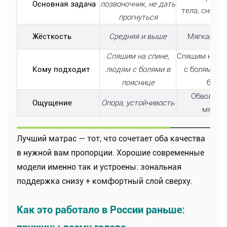
Основная задача
позвоночник, не дать
тела, снять 
прогнуться
Жёсткость
Средняя и выше
Мягкая и с
Спящим на спине,
Спящим на бо
Кому подходит
людям с болями в
с болями в 
пояснице
бёдра
Обволакив
Ощущение
Опора, устойчивость
мягкос
Лучший матрас — тот, что сочетает оба качества
в нужной вам пропорции. Хорошие современные
модели именно так и устроены: зональная
поддержка снизу + комфортный слой сверху.
Как это работало в России раньше: