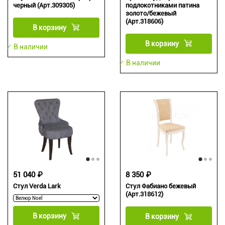
черный (Арт.309305)
подлокотниками патина
золото/бежевый
(Арт.318606)
В корзину
В корзину
✓ В наличии
✓ В наличии
51 040 ₽
8 350 ₽
Стул Verda Lark
Стул Фабиано бежевый
(Арт.318612)
В корзину
В корзину