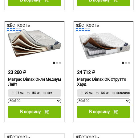
ЖЁСТКОСТЬ
ЖЁСТКОСТЬ
23 260 ₽
24 712 ₽
Матрас Dimax Онли Медиум
Матрас Dimax ОК Струтто
Лайт
Хард
17 см.
150 кг.
нет
20 см.
130 кг.
независимый
В корзину
В корзину
ЖЁСТКОСТЬ
ЖЁСТКОСТЬ