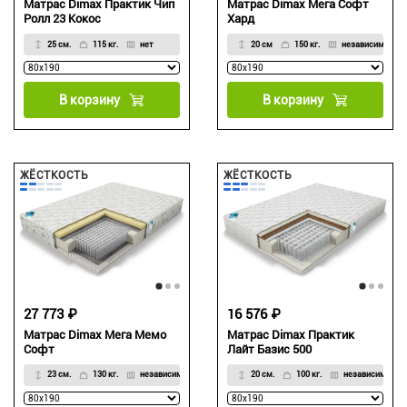
Матрас Dimax Практик Чип
Матрас Dimax Мега Софт
Ролл 23 Кокос
Хард
25 см.
115 кг.
нет
20 см
150 кг.
независимый
В корзину
В корзину
ЖЁСТКОСТЬ
ЖЁСТКОСТЬ
27 773 ₽
16 576 ₽
Матрас Dimax Мега Мемо
Матрас Dimax Практик
Софт
Лайт Базис 500
23 см.
130 кг.
независимый
20 см.
100 кг.
независимый