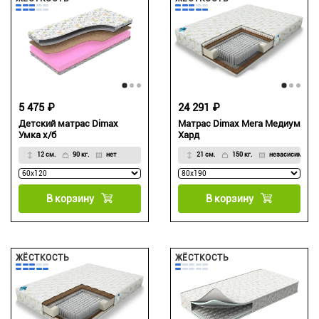
5 475 ₽
24 291 ₽
Детский матрас Dimax
Матрас Dimax Мега Медиум
Умка х/б
Хард
12 см.
90 кг.
нет
21 см.
150 кг.
незасисимый
В корзину
В корзину
ЖЁСТКОСТЬ
ЖЁСТКОСТЬ