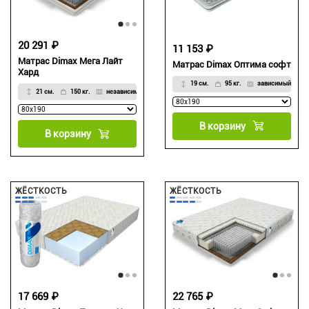
20 291 ₽
11 153 ₽
Матрас Dimax Мега Лайт
Матрас Dimax Оптима софт
Хард
19 см.
95 кг.
зависимый
21 см.
150 кг.
независимый
В корзину
В корзину
ЖЁСТКОСТЬ
ЖЁСТКОСТЬ
17 669 ₽
22 765 ₽