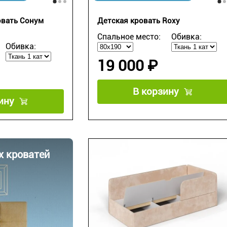
овать Сонум
Детская кровать Roxy
Спальное место:
Обивка:
Обивка:
19 000 ₽
В корзину
ину
х кроватей