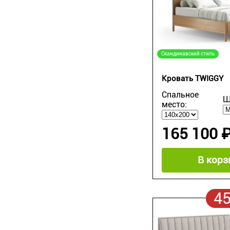
Скандинавский стиль
Кровать TWIGGY
Спальное
Ш
место:
165 100 
В корз
4