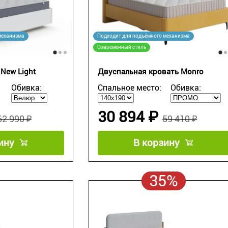
механизма
Подходит для подъёмного механизма
Современный стиль
New Light
Двуспальная кровать Monro
Обивка:
Спальное место:
Обивка:
30 894 ₽
62 990 ₽
59 410 ₽
ину
В корзину
35%