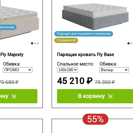
механизма
Подходит для подъёмного механизма
С подсветкой
Fly Majesty
Парящая кровать Fly Base
Обивка:
Спальное место:
Обивка:
45 210 ₽
70 680 ₽
75 350 ₽
ину
В корзину
55%