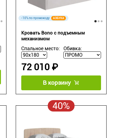
-10% по промокоду
АЗБУКА
Кровать Bono с подъемным
механизмом
Спальное место:
Обивка:
72 010 ₽
В корзину
40%