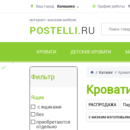
Ваш город
Балашиха
График работы
1
интернет-магазин мебели
POSTELLI.
RU
КРОВАТИ
ДЕТСКИЕ КРОВАТИ
М
Каталог
Крова
Фильтр
Кроват
Ящик
РАСПРОДАЖА
Па
с ящиками
без
с низким изголовьем
приобретаются
отдельно