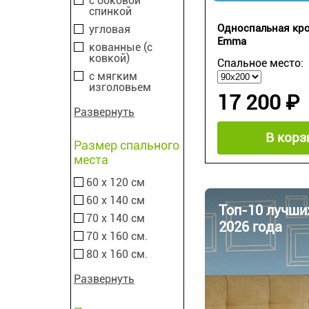
с боковой
спинкой
Односпальная кр
угловая
Emma
кованные (с
ковкой)
Спальное место:
с мягким
изголовьем
17 200 ₽
Развернуть
В корз
Размер спального
места
60 х 120 см
60 х 140 см
Топ-10 лучши
70 х 140 см
2026 года
70 х 160 см.
80 х 160 см.
Развернуть