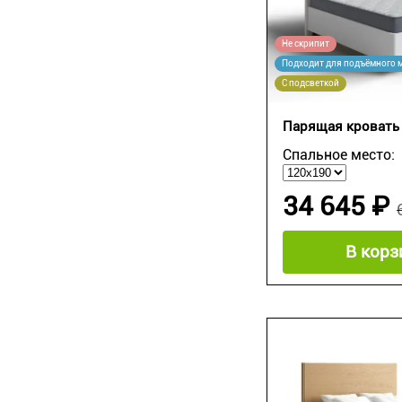
Не скрипит
Подходит для подъёмного 
С подсветкой
Парящая кровать 
Спальное место:
34 645 ₽
В корз