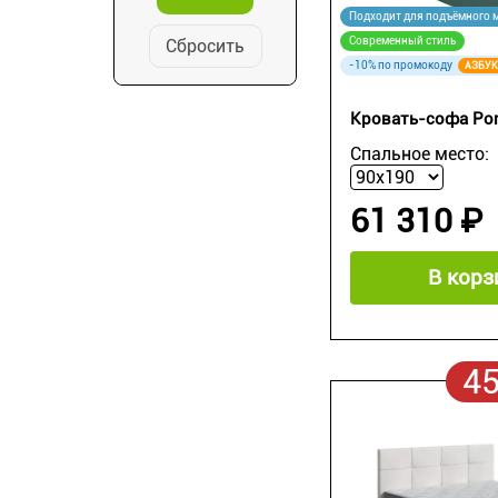
Подходит для подъёмного 
Современный стиль
Сбросить
-10% по промокоду
АЗБУК
Кровать-софа Por
Спальное место:
61 310 ₽
В корз
4