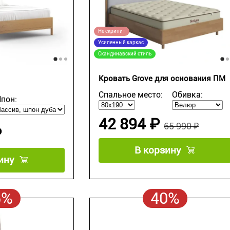
Не скрипит
Усиленный каркас
Скандинавский стиль
Кровать Grove для основания ПМ
Спальное место:
Обивка:
пон:
42 894 ₽
65 990 ₽
₽
В корзину
ину
5%
40%