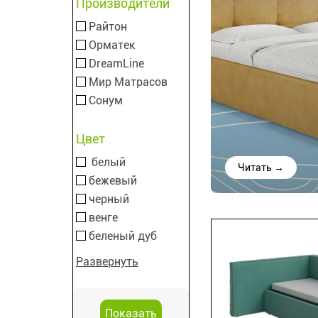
Производители
Райтон
Орматек
DreamLine
Мир Матрасов
Сонум
Цвет
белый
Читать →
бежевый
черный
венге
беленый дуб
Развернуть