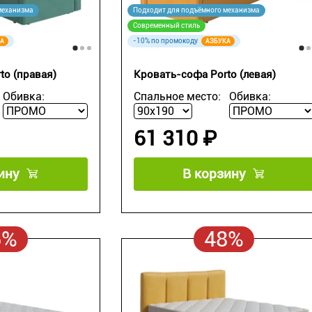
механизма
Подходит для подъёмного механизма
Современный стиль
-10% по промокоду
А
АЗБУКА
to (правая)
Кровать-софа Porto (левая)
Обивка:
Спальное место:
Обивка:
61 310 ₽
ину
В корзину
5%
48%