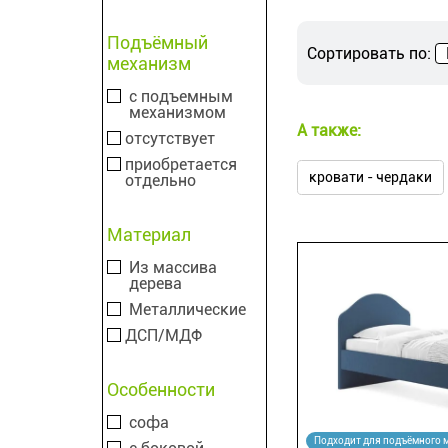
Подъёмный
Сортировать по:
механизм
с подъемным
механизмом
А также:
отсутствует
приобретается
кровати - чердаки
отдельно
Материал
Из массива
дерева
Металлические
ДСП/МДФ
Особенности
софа
Подходит для подъёмного 