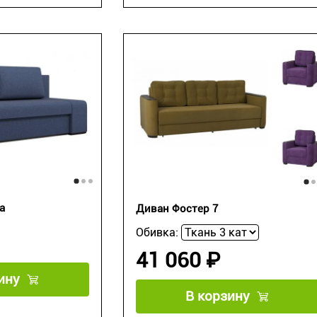
a
Диван Фостер 7
Обивка:
41 060 ₽
ину
В корзину