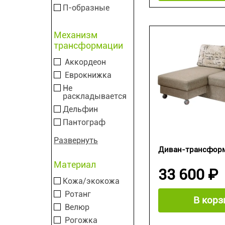
П-образные
Механизм
трансформации
Аккордеон
Еврокнижка
Не
раскладывается
Дельфин
Пантограф
Развернуть
Диван-трансформе
Материал
33 600 ₽
Кожа/экокожа
Ротанг
В корз
Велюр
Рогожка