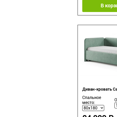
В корз
Диван-кровать Ca
Спальное
О
место: