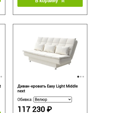
В корзину
t
Диван-кровать Easy Light Middle
next
Обивка:
117 230 ₽