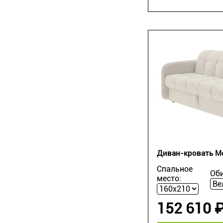
Диван-кровать Me
Спальное
Оби
место:
152 610 