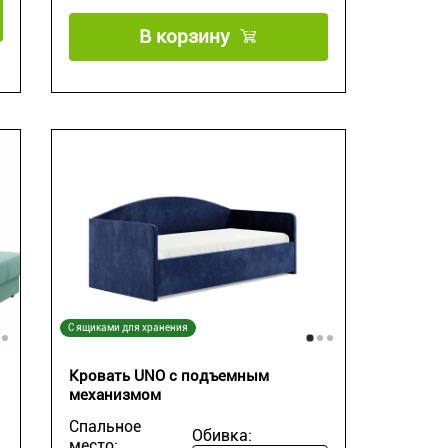
В корзину
С ящиками для хранения
Кровать UNO с подъемным
механизмом
Спальное
Обивка:
место: