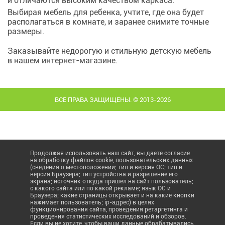
и отличаются высоким качеством каркаса.
Выбирая мебель для ребенка, учтите, где она будет
располагаться в комнате, и заранее снимите точные
размеры.
Заказывайте недорогую и стильную детскую мебель
в нашем интернет-магазине.
ВСЕ ПРАВА ЗАЩИЩЕНЫ. © 2013-2026
Продолжая использовать наш сайт, вы даете согласие
на обработку файлов cookie, пользовательских данных
(сведения о местоположении; тип и версия ОС; тип и
версия Браузера; тип устройства и разрешение его
экрана; источник откуда пришел на сайт пользователь;
с какого сайта или по какой рекламе; язык ОС и
Браузера; какие страницы открывает и на какие кнопки
нажимает пользователь; ip-адрес) в целях
функционирования сайта, проведения ретаргетинга и
проведения статистических исследований и обзоров.
Если вы не хотите, чтобы ваши данные обрабатывались,