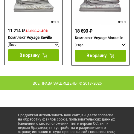
11 214 ₽
18 690 ₽
18 690 ₽
-40%
Комплект Voyage Seville
Комплект Voyage Marseille
В корзину
В корзину
ВСЕ ПРАВА ЗАЩИЩЕНЫ. © 2013-2026
Продолжая использовать наш сайт, вы даете согласие
на обработку файлов cookie, пользовательских данных
(сведения о местоположении; тип и версия ОС; тип и
версия Браузера; тип устройства и разрешение его
экрана; источник откуда пришел на сайт пользователь;