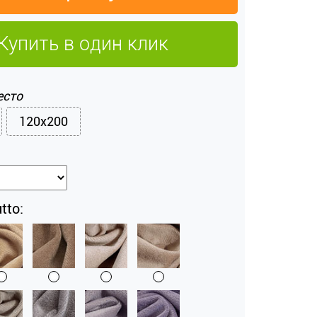
Купить в один клик
есто
120x200
tto: