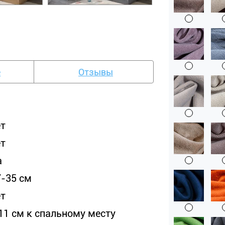
е
Отзывы
ет
ет
а
7-35 см
ет
 11 см к спальному месту