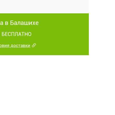
а в Балашихе
у: БЕСПЛАТНО
овия доставки