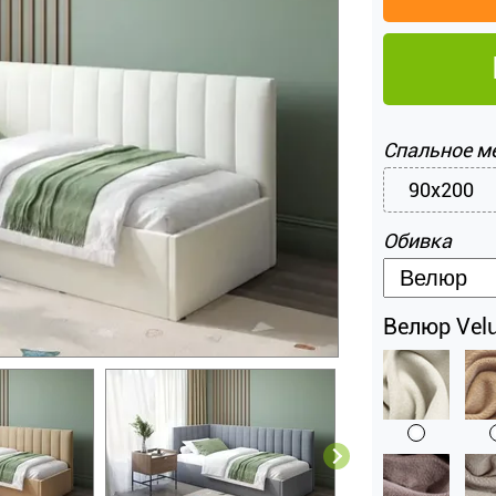
Спальное м
90x200
Обивка
Велюр Velu