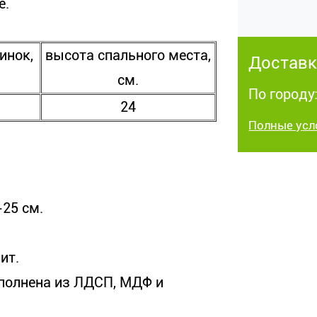
е.
инок,
высота спального места,
Доставк
см.
По город
24
Полные усл
25 см.
ит.
ыполнена из ЛДСП, МДФ и