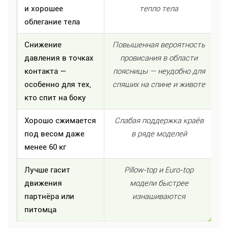
и хорошее
тепло тела
облегание тела
Снижение
Повышенная вероятность
давления в точках
провисания в области
контакта —
поясницы — неудобно для
особенно для тех,
спящих на спине и животе
кто спит на боку
Хорошо сжимается
Слабая поддержка краёв
под весом даже
в ряде моделей
менее 60 кг
Лучше гасит
Pillow-top и Euro-top
движения
модели быстрее
партнёра или
изнашиваются
питомца