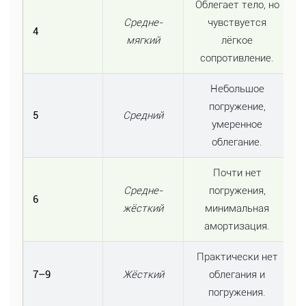
Облегает тело, но
Средне-
чувствуется
4
мягкий
лёгкое
сопротивление.
Небольшое
погружение,
5
Средний
умеренное
облегание.
Почти нет
Средне-
погружения,
6
жёсткий
минимальная
амортизация.
Практически нет
7–9
Жёсткий
облегания и
погружения.