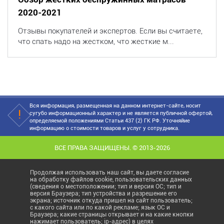
2020-2021
Отзывы покупателей и экспертов. Если вы считаете,
что спать надо на жестком, что жесткие м...
Вся информация, размещенная на данном интернет-сайте, носит
сугубо информационный характер и не является публичной офертой,
определяемой положениями Статьи 437 (2) ГК РФ. Уточняйие
информацию о стоимости товаров и услуг у сотрудника.
ВСЕ ПРАВА ЗАЩИЩЕНЫ. © 2013-2026
Продолжая использовать наш сайт, вы даете согласие
на обработку файлов cookie, пользовательских данных
(сведения о местоположении; тип и версия ОС; тип и
версия Браузера; тип устройства и разрешение его
экрана; источник откуда пришел на сайт пользователь;
с какого сайта или по какой рекламе; язык ОС и
Браузера; какие страницы открывает и на какие кнопки
нажимает пользователь; ip-адрес) в целях