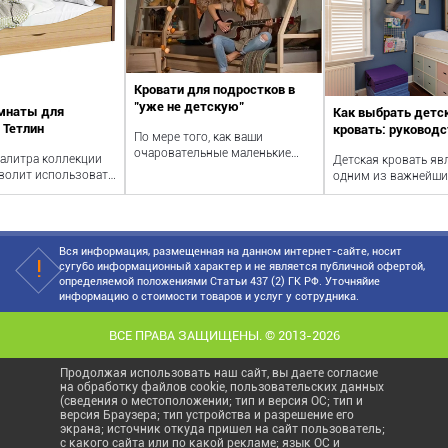
Кровати для подростков в
"уже не детскую"
мнаты для
Как выбрать детс
 Тетлин
кровать: руководс
По мере того, как ваши
родителей
очаровательные маленькие
алитра коллекции
Детская кровать яв
ангелочки вырастают в
волит использовать
одним из важнейши
гипотетически менее...
 как в комнате
элементов обустро
детско
Вся информация, размещенная на данном интернет-сайте, носит
сугубо информационный характер и не является публичной офертой,
определяемой положениями Статьи 437 (2) ГК РФ. Уточняйие
информацию о стоимости товаров и услуг у сотрудника.
ВСЕ ПРАВА ЗАЩИЩЕНЫ. © 2013-2026
Продолжая использовать наш сайт, вы даете согласие
на обработку файлов cookie, пользовательских данных
(сведения о местоположении; тип и версия ОС; тип и
версия Браузера; тип устройства и разрешение его
экрана; источник откуда пришел на сайт пользователь;
с какого сайта или по какой рекламе; язык ОС и