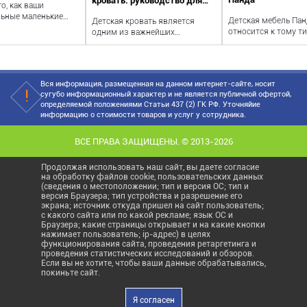
кровать: руководство для
о, как ваши
родителей
ьные маленькие
Детская мебель Пан
Детская кровать является
вырастают в
относится к тому ти
одним из важнейших
ки менее...
которых люди вспо
элементов обустройства
теплотой всю...
детской комнаты. Родит...
Вся информация, размещенная на данном интернет-сайте, носит
сугубо информационный характер и не является публичной офертой,
определяемой положениями Статьи 437 (2) ГК РФ. Уточняйие
информацию о стоимости товаров и услуг у сотрудника.
ВСЕ ПРАВА ЗАЩИЩЕНЫ. © 2013-2026
Продолжая использовать наш сайт, вы даете согласие
на обработку файлов cookie, пользовательских данных
(сведения о местоположении; тип и версия ОС; тип и
версия Браузера; тип устройства и разрешение его
экрана; источник откуда пришел на сайт пользователь;
с какого сайта или по какой рекламе; язык ОС и
Браузера; какие страницы открывает и на какие кнопки
нажимает пользователь; ip-адрес) в целях
функционирования сайта, проведения ретаргетинга и
проведения статистических исследований и обзоров.
Если вы не хотите, чтобы ваши данные обрабатывались,
покиньте сайт.
Я согласен