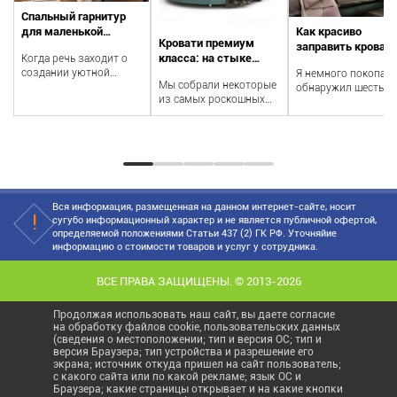
Спальный гарнитур
для маленькой
Как красиво
Кровати премиум
спальни
заправить кровать
класса: на стыке
Когда речь заходит о
расследование
создании уютной
классики и новых
Я немного покопалс
Мы собрали некоторые
обстановки в
обнаружил шесть
технологий
из самых роскошных
маленькой спальне,
общих качеств, кот
кроватей, доступных в
выбор мебели может
делают кровати в 5
России в 2023 году, для
ст...
звездочных...
тех,...
Вся информация, размещенная на данном интернет-сайте, носит
сугубо информационный характер и не является публичной офертой,
определяемой положениями Статьи 437 (2) ГК РФ. Уточняйие
информацию о стоимости товаров и услуг у сотрудника.
ВСЕ ПРАВА ЗАЩИЩЕНЫ. © 2013-2026
Продолжая использовать наш сайт, вы даете согласие
на обработку файлов cookie, пользовательских данных
(сведения о местоположении; тип и версия ОС; тип и
версия Браузера; тип устройства и разрешение его
экрана; источник откуда пришел на сайт пользователь;
с какого сайта или по какой рекламе; язык ОС и
Браузера; какие страницы открывает и на какие кнопки