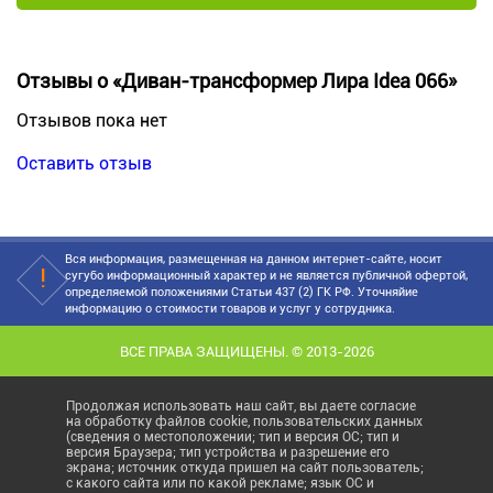
Отзывы о «Диван-трансформер Лира Idea 066»
Отзывов пока нет
Оставить отзыв
Вся информация, размещенная на данном интернет-сайте, носит
сугубо информационный характер и не является публичной офертой,
определяемой положениями Статьи 437 (2) ГК РФ. Уточняйие
информацию о стоимости товаров и услуг у сотрудника.
ВСЕ ПРАВА ЗАЩИЩЕНЫ. © 2013-2026
Продолжая использовать наш сайт, вы даете согласие
на обработку файлов cookie, пользовательских данных
(сведения о местоположении; тип и версия ОС; тип и
версия Браузера; тип устройства и разрешение его
экрана; источник откуда пришел на сайт пользователь;
с какого сайта или по какой рекламе; язык ОС и