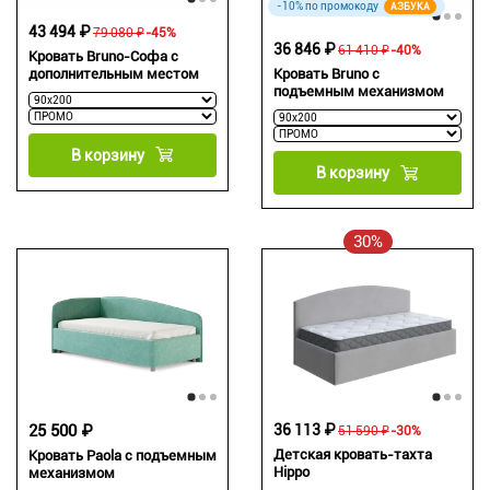
-10% по промокоду
АЗБУКА
43 494 ₽
79 080 ₽
-45%
36 846 ₽
61 410 ₽
-40%
Кровать Bruno-Софа с
дополнительным местом
Кровать Bruno с
подъемным механизмом
В корзину
В корзину
30%
25 500 ₽
36 113 ₽
51 590 ₽
-30%
Детская кровать-тахта
Кровать Paola с подъемным
Hippo
механизмом