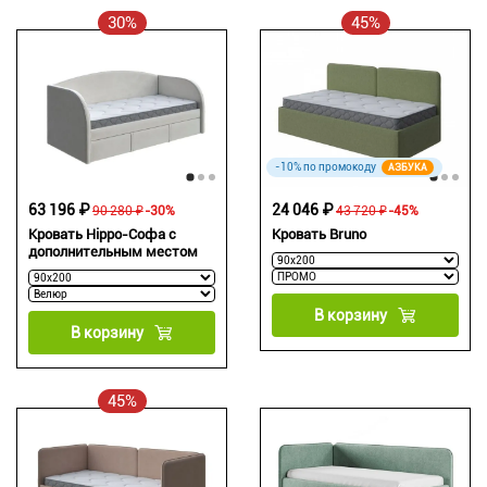
30%
45%
-10% по промокоду
АЗБУКА
63 196 ₽
24 046 ₽
90 280 ₽
-30%
43 720 ₽
-45%
Кровать Hippo-Софа с
Кровать Bruno
дополнительным местом
В корзину
В корзину
45%