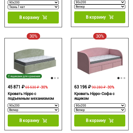
В корзину
В корзину
30%
30%
С ящиками для хранения
45 871 ₽
63 196 ₽
65 530 ₽
-30%
90 280 ₽
-30%
Кровать Hippo с
Кровать Hippo-Софа с
подъемным механизмом
ящиком
В корзину
В корзину