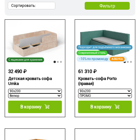
Фильтр
Сортировать:
Подходит для подъёмного механизма
Современный стиль
-10% по промокоду
АЗБУКА
С ящиками для хранения
32 490 ₽
61 310 ₽
Детская кровать софа
Кровать-софа Porto
Umka
(правая)
В корзину
В корзину