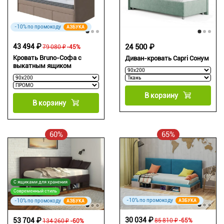
-10% по промокоду
АЗБУКА
43 494 ₽
24 500 ₽
79 080 ₽
-45%
Кровать Bruno-Софа c
Диван-кровать Capri Сонум
выкатным ящиком
В корзину
В корзину
60%
65%
С ящиками для хранения
Современный стиль
-10% по промокоду
-10% по промокоду
АЗБУКА
АЗБУКА
30 034 ₽
53 704 ₽
85 810 ₽
-65%
134 260 ₽
-60%