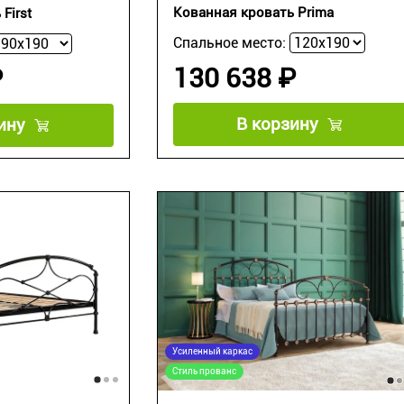
Кованная кровать Prima
First
Спальное место:
130 638 ₽
₽
В корзину
ину
Усиленный каркас
Стиль прованс