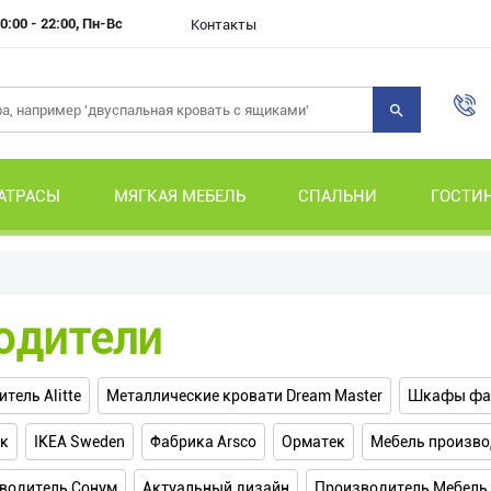
0:00 - 22:00, Пн-Вс
Контакты
АТРАСЫ
МЯГКАЯ МЕБЕЛЬ
СПАЛЬНИ
ГОСТИ
одители
тель Alitte
Металлические кровати Dream Master
Шкафы фаб
ак
IKEA Sweden
Фабрика Arsco
Орматек
Мебель произво
водитель Сонум
Актуальный дизайн
Производитель Мебель