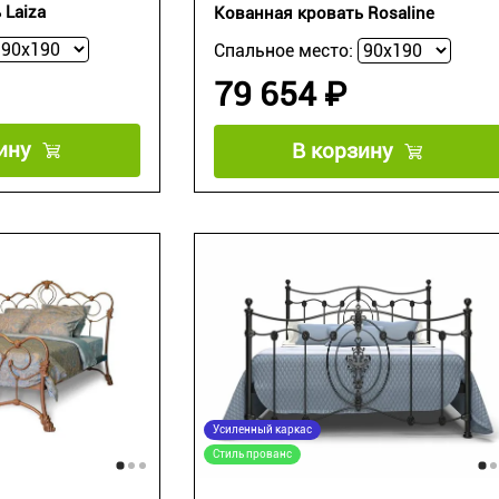
 Laiza
Кованная кровать Rosaline
Спальное место:
79 654 ₽
ину
В корзину
Усиленный каркас
Стиль прованс