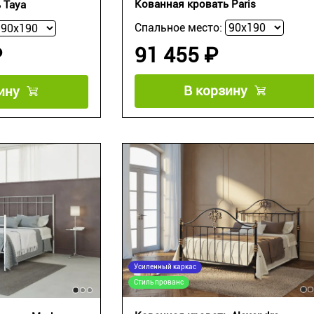
Кованная кровать Paris
 Taya
Спальное место:
91 455 ₽
₽
В корзину
ину
Усиленный каркас
Стиль прованс