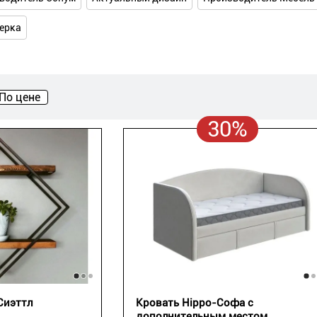
ерка
По цене
30%
Сиэттл
Кровать Hippo-Софа с
дополнительным местом