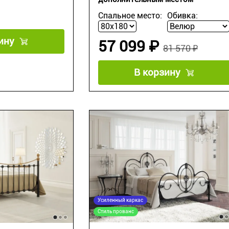
Спальное место:
Обивка:
ину
57 099 ₽
81 570 ₽
В корзину
Усиленный каркас
Стиль прованс