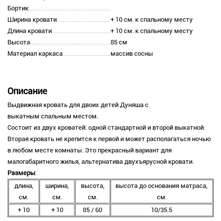
Бортик
Ширина кровати
+ 10 см. к спальному месту
Длина кровати
+ 10 см. к спальному месту
Высота
85 см
Материал каркаса
массив сосны
Описание
Выдвижная кровать для двоих детей Дуняша с
выкатным спальным местом.
Состоит из двух кроватей: одной стандартной и второй выкатной.
Вторая кровать не крепится к первой и может располагаться ночью
в любом месте комнаты. Это прекрасный вариант для
малогабаритного жилья, альтернатива двухъярусной кровати.
Размеры
:
длина,
ширина,
высота,
высота до основания матраса,
см.
см.
см.
см.
+ 10
+ 10
85 / 60
10/35.5