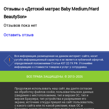
Отзывы о «Детский матрас Baby Medium/Hard
BeautySon»
Отзывов пока нет
Оставить отзыв
Вся информация, размещенная на данном интернет-сайте, носит
сугубо информационный характер и не является публичной офертой,
определяемой положениями Статьи 437 (2) ГК РФ. Уточняйие
информацию о стоимости товаров и услуг у сотрудника.
ВСЕ ПРАВА ЗАЩИЩЕНЫ. © 2013-2026
Продолжая использовать наш сайт, вы даете согласие
на обработку файлов cookie, пользовательских данных
(сведения о местоположении; тип и версия ОС; тип и
версия Браузера; тип устройства и разрешение его
экрана; источник откуда пришел на сайт пользователь;
с какого сайта или по какой рекламе; язык ОС и
Браузера; какие страницы открывает и на какие кнопки