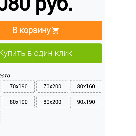
080 руб.
В корзину
Купить в один клик
есто
70x190
70x200
80x160
80x190
80x200
90x190