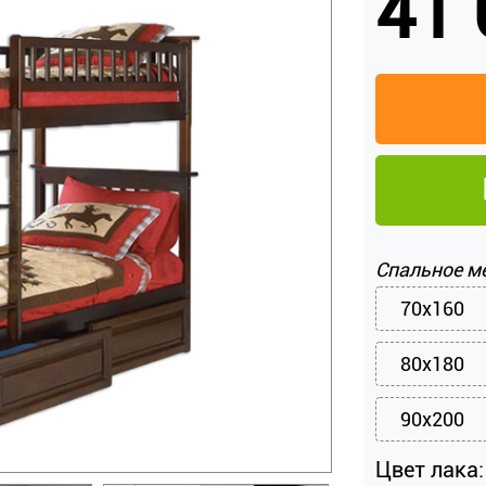
41 
Спальное м
70x160
80x180
90x200
Цвет лака: