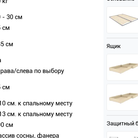
 кг
 - 30 см
5 см
35 см
Ящик
а
права/слева по выбору
5 см
10 см. к спальному месту
13 см. к спальному месту
Защитный 
90 см
ассив сосны, фанера