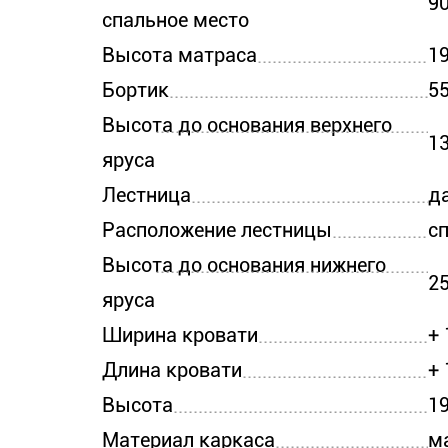
90
спальное место
Высота матраса
19
Бортик
5
Высота до основания верхнего
1
яруса
Лестница
д
Расположение лестницы
с
Высота до основания нижнего
2
яруса
Ширина кровати
+ 
Длина кровати
+ 
Высота
1
Материал каркаса
м