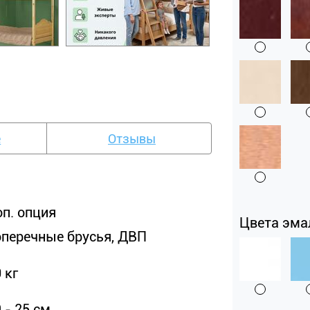
е
Отзывы
оп. опция
Цвета эма
оперечные брусья, ДВП
 кг
 - 25 см