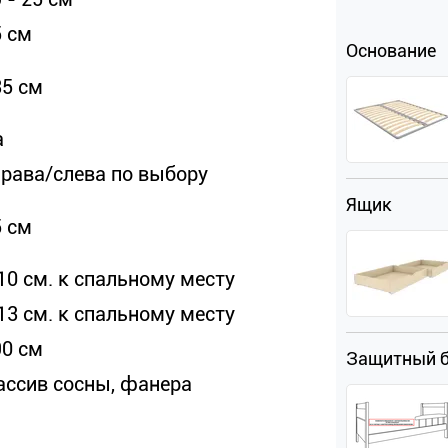
5 см
Основание
35 см
а
права/слева по выбору
Ящик
5 см
10 см. к спальному месту
13 см. к спальному месту
90 см
Защитный 
ассив сосны, фанера