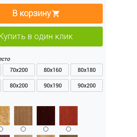
В корзину
Купить в один клик
есто
70x200
80x160
80x180
80x200
90x190
90x200