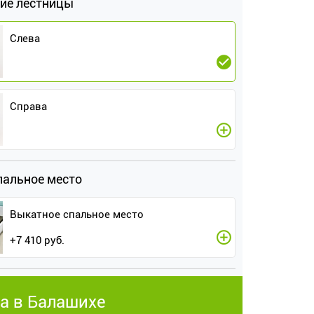
ие лестницы
Слева
Справа
пальное место
Выкатное спальное место
+
7 410
руб.
а в Балашихе