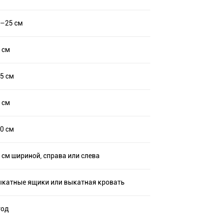
–25 см
 см
5 см
 см
0 см
 см шириной, справа или слева
катные ящики или выкатная кровать
год