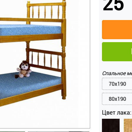
25 
Спальное м
70x190
80x190
Цвет лака: