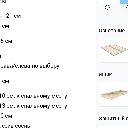
 кг
 - 21 см
5 см
Основание
35 см
а
права/слева по выбору
Ящик
5 см
10 см. к спальному месту
13 см. к спальному месту
90 см
Защитный 
ассив сосны