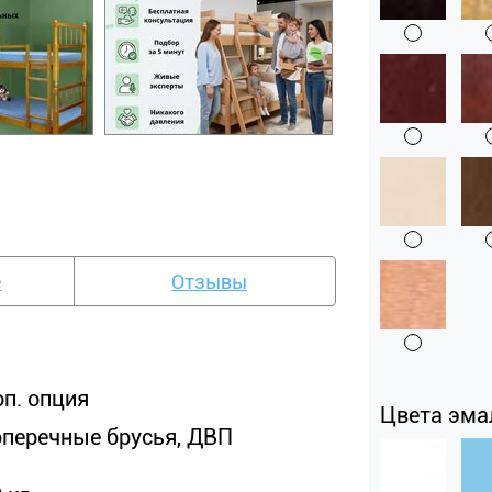
е
Отзывы
оп. опция
Цвета эма
оперечные брусья, ДВП