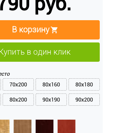
790 руб.
В корзину
Купить в один клик
есто
70x200
80x160
80x180
80x200
90x190
90x200