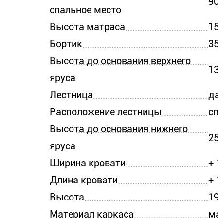
90
спальное место
Высота матраса
15
Бортик
3
Высота до основания верхнего
1
яруса
Лестница
д
Расположение лестницы
с
Высота до основания нижнего
2
яруса
Ширина кровати
+ 
Длина кровати
+ 
Высота
1
Материал каркаса
м