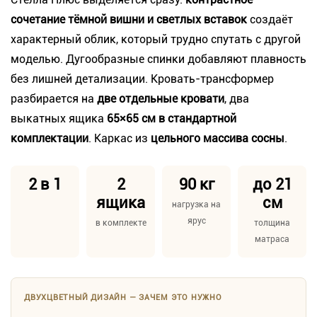
сочетание тёмной вишни и светлых вставок
создаёт
характерный облик, который трудно спутать с другой
моделью. Дугообразные спинки добавляют плавность
без лишней детализации. Кровать-трансформер
разбирается на
две отдельные кровати
, два
выкатных ящика
65×65 см в стандартной
комплектации
. Каркас из
цельного массива сосны
.
2 в 1
2
90 кг
до 21
ящика
см
нагрузка на
ярус
в комплекте
толщина
матраса
ДВУХЦВЕТНЫЙ ДИЗАЙН — ЗАЧЕМ ЭТО НУЖНО