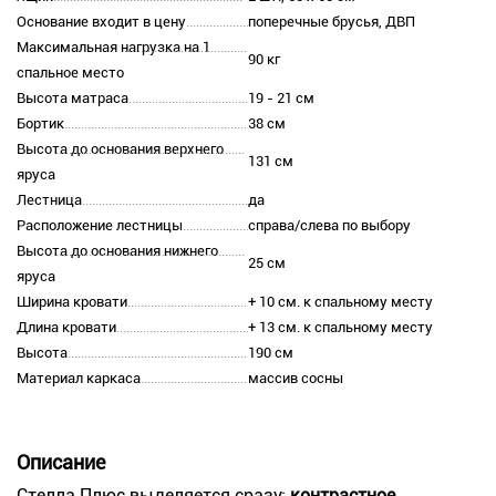
Основание входит в цену
поперечные брусья, ДВП
Максимальная нагрузка на 1
90 кг
спальное место
Высота матраса
19 - 21 см
Бортик
38 см
Высота до основания верхнего
131 см
яруса
Лестница
да
Расположение лестницы
справа/слева по выбору
Высота до основания нижнего
25 см
яруса
Ширина кровати
+ 10 см. к спальному месту
Длина кровати
+ 13 см. к спальному месту
Высота
190 см
Материал каркаса
массив сосны
Описание
Стелла Плюс выделяется сразу:
контрастное