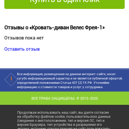
Отзывы о «Кровать-диван Велес Фрея-1»
Отзывов пока нет
Оставить отзыв
Вся информация, размещенная на данном интернет-сайте, носит
сугубо информационный характер и не является публичной офертой,
определяемой положениями Статьи 437 (2) ГК РФ. Уточняйие
информацию о стоимости товаров и услуг у сотрудника.
ВСЕ ПРАВА ЗАЩИЩЕНЫ. © 2013-2026
Продолжая использовать наш сайт, вы даете согласие
на обработку файлов cookie, пользовательских данных
(сведения о местоположении; тип и версия ОС; тип и
версия Браузера; тип устройства и разрешение его
экрана; источник откуда пришел на сайт пользователь;