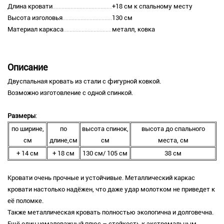
Длина кровати
+18 см к спальному месту
Высота изголовья
130 см
Материал каркаса
металл, ковка
Описание
Двуспальная кровать из стали с фигурной ковкой.
Возможно изготовление с одной спинкой.
Размеры
:
по ширине,
по
высота спинок,
высота до спального
см
длине,см
см
места, см
+ 14 см
+ 18 см
130 см/ 105 см
38 см
Кровати очень прочные и устойчивые. Металлический каркас
кровати настолько надёжен, что даже удар молотком не приведет к
её поломке.
Также металлическая кровать полностью экологична и долговечна.
Ещё один немаловажный плюс – стойкость к экстремальным