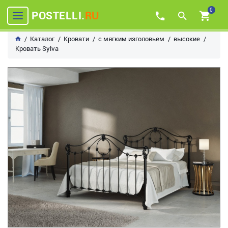
0
POSTELLI.
RU
Каталог
Кровати
с мягким изголовьем
высокие
Кровать Sylva