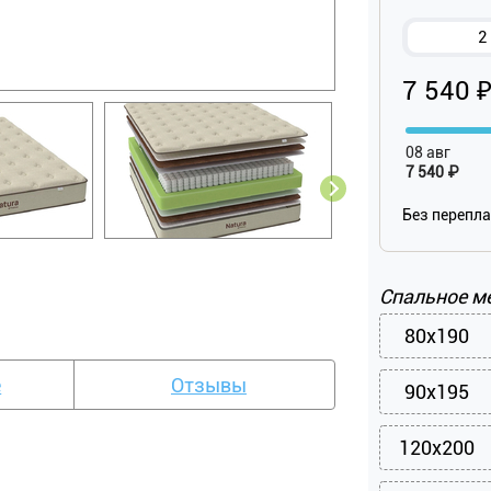
2
7 540 
08 авг
7 540 ₽
Без перепл
Спальное м
80x190
е
Отзывы
90x195
120x200