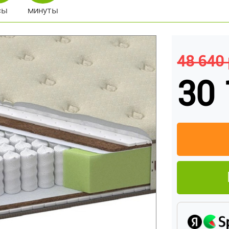
сы
минуты
48 640 
30 