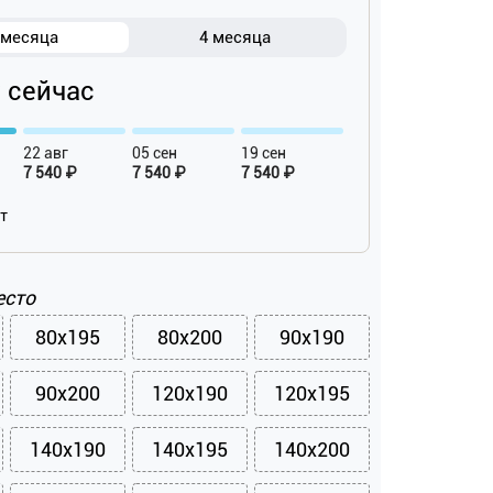
 месяца
4 месяца
₽ сейчас
22 авг
05 сен
19 сен
7 540 ₽
7 540 ₽
7 540 ₽
ат
есто
80x195
80x200
90x190
90x200
120x190
120x195
140x190
140x195
140x200