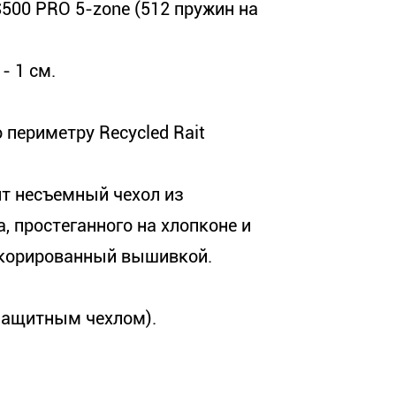
00 PRO 5-zone (512 пружин на
- 1 см.
периметру Recycled Rait
т несъемный чехол из
, простеганного на хлопконе и
декорированный вышивкой.
 защитным чехлом).