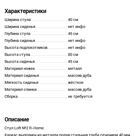
Характеристики
Ширина стула
40 см
Ширина сиденья
нет инфо
Глубина стула
45 см
Глубина сиденья
нет инфо
Высота подлокотников
нет инфо
Высота стула
80 см
Высота сиденья
45 см
Материал ножек
металл
Материал сиденья
массив дуба
Мягкость сиденья
жёсткое
Материал спинки
массив дуба
Сборка
не требуется
Описание
Стул Loft №2 R-Home.
Каркас выполнен из металла,полая стальная труба сечением 40 мм.