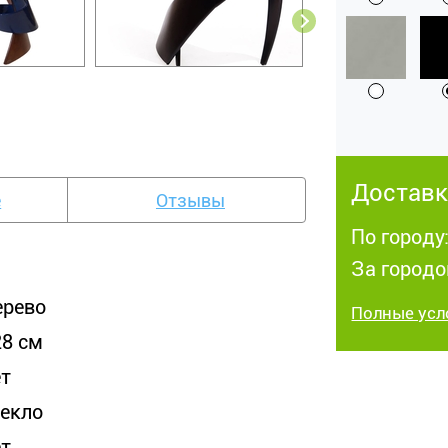
Доставк
е
Отзывы
По городу
За городо
ерево
Полные усл
28 см
ет
текло
ет