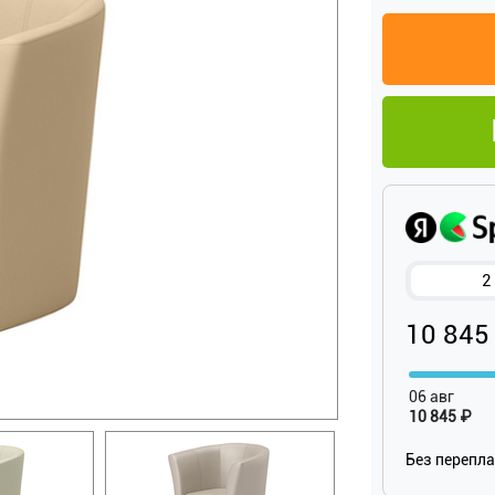
2
10 845
06 авг
10 845 ₽
Без перепл