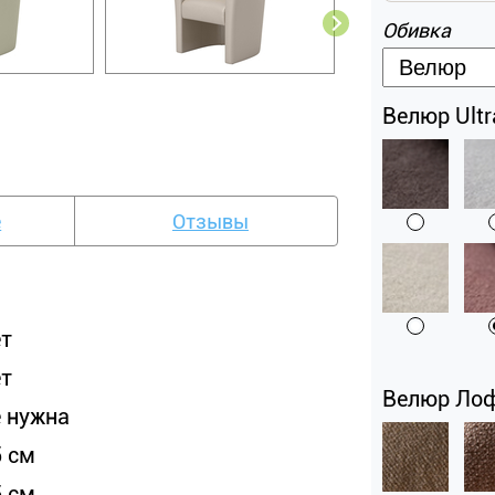
Обивка
Велюр Ultr
е
Отзывы
ет
ет
Велюр Лофт
е нужна
5 см
5 см