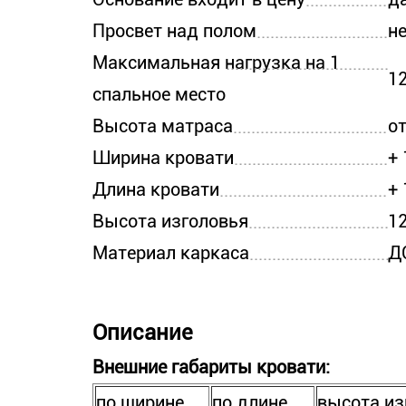
Просвет над полом
н
Максимальная нагрузка на 1
12
спальное место
Высота матраса
от
Ширина кровати
+
Длина кровати
+
Высота изголовья
12
Материал каркаса
Д
Описание
Внешние габариты кровати:
по ширине,
по длине,
высота из