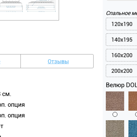
Спальное м
120x190
140x195
160x200
е
Отзывы
200x200
Велюр DOL
 см.
оп. опция
оп. опция
ет
а