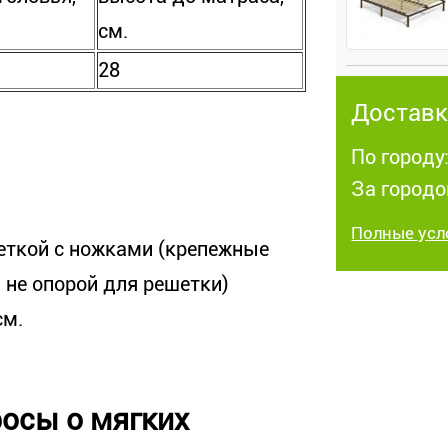
см.
28
Доставк
По городу:
За городо
Полные усл
еткой с ножками (крепежные
а не опорой для решетки)
см.
осы о мягких