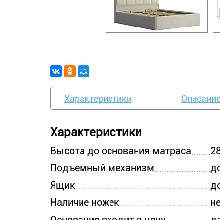
Характеристики
Описани
Характеристики
Высота до основания матраса
28
Подъемный механизм
д
Ящик
д
Наличие ножек
н
Основание входит в цену
д