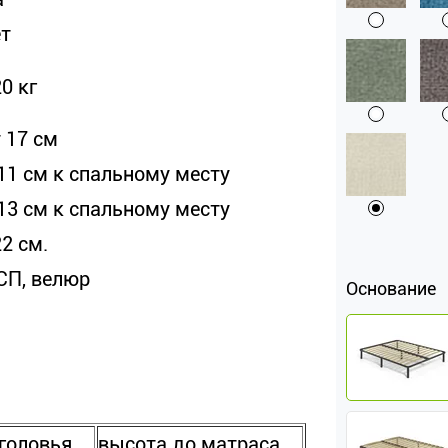
ет
0 кг
 17 см
 11 см к спальному месту
 13 см к спальному месту
2 см.
СП, велюр
Основание
головья,
высота до матраса,