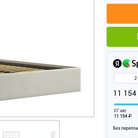
2
11 154
07 авг
11 154 ₽
Без перепл