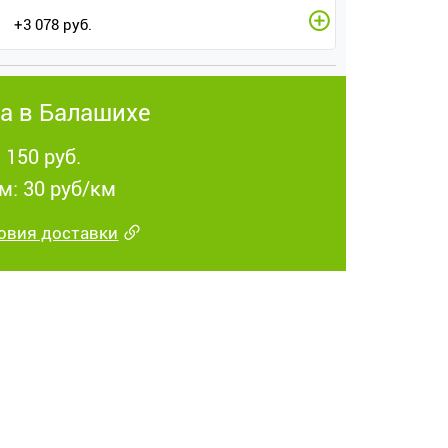
+
3 078
руб.
а в Балашихе
 150 руб.
м: 30 руб/км
овия доставки