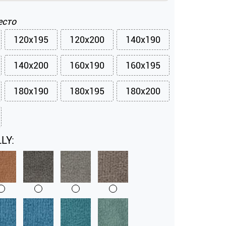
есто
120x195
120x200
140x190
140x200
160x190
160x195
180x190
180x195
180x200
LY: