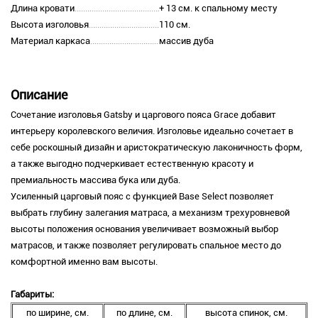
Длина кровати
+ 13 см. к спальному месту
Высота изголовья
110 см.
Материал каркаса
массив дуба
Описание
Сочетание изголовья Gatsby и царгового пояса Grace добавит
интерьеру королевского величия. Изголовье идеально сочетает в
себе роскошный дизайн и аристократическую лаконичность форм,
а также выгодно подчеркивает естественную красоту и
премиальность массива бука или дуба.
Усиленный царговый пояс с функцией Base Select позволяет
выбрать глубину залегания матраса, а механизм трехуровневой
высоты положения основания увеличивает возможный выбор
матрасов, и также позволяет регулировать спальное место до
комфортной именно вам высоты.
Габариты:
по ширине, см.
по длине, см.
высота спинок, см.