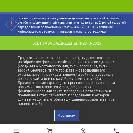
Вся информация, размещенная на данном интернет-сайте, носит
сугубо информационный характер и не является публичной офертой,
определяемой положениями Статьи 437 (2) ГК РФ. Уточняйие
информацию о стоимости товаров и услуг у сотрудника.
ВСЕ ПРАВА ЗАЩИЩЕНЫ. © 2013-2026
Продолжая использовать наш сайт, вы даете согласие
на обработку файлов cookie, пользовательских данных
(сведения о местоположении; тип и версия ОС; тип и
версия Браузера; тип устройства и разрешение его
экрана; источник откуда пришел на сайт пользователь;
с какого сайта или по какой рекламе; язык ОС и
Браузера; какие страницы открывает и на какие кнопки
нажимает пользователь; ip-адрес) в целях
функционирования сайта, проведения ретаргетинга и
проведения статистических исследований и обзоров.
Если вы не хотите, чтобы ваши данные обрабатывались,
покиньте сайт.
Я согласен
%