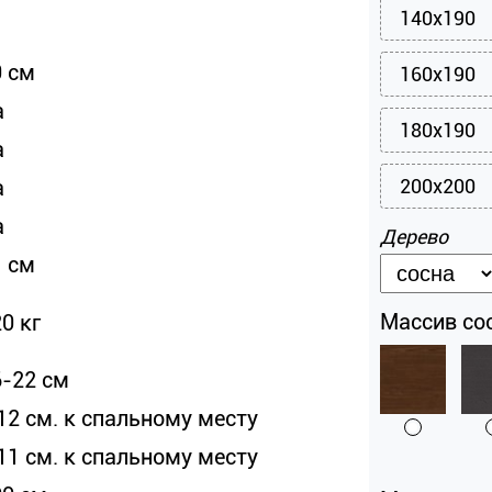
140x190
0 см
160x190
а
180x190
а
а
200x200
а
Дерево
1 см
Массив сос
0 кг
6-22 см
12 см. к спальному месту
11 см. к спальному месту