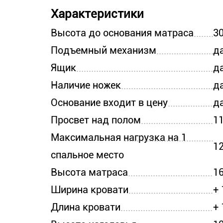
Характеристики
Высота до основания матраса
3
Подъемный механизм
д
Ящик
д
Наличие ножек
д
Основание входит в цену
д
Просвет над полом
1
Максимальная нагрузка на 1
12
спальное место
Высота матраса
1
Ширина кровати
+ 
Длина кровати
+ 