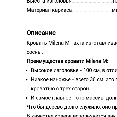
Высота изголовья
1
Материал каркаса
м
Описание
Кровать Milena М тахта изготавлива
сосны.
Преимущества кровати Milena М:
Высокое изголовье - 100 см, в отл
Низкое изножье - всего 36 см, это
кроватью с трех сторон.
И самое главное - это массив, дол
Что бы дерево долго служило, оно 
В качестве колера используется лак