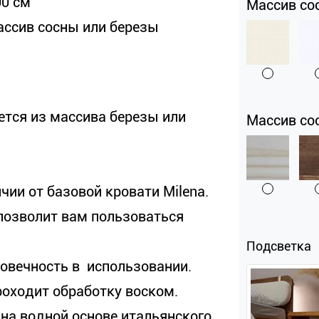
00 см
Массив со
ассив сосны или березы
ется из массива березы или
Массив со
ичии от базовой кровати Milena.
 позволит вам пользоваться
Подсветка
говечность в использовании.
проходит обработку воском.
 на водной основе итальянского