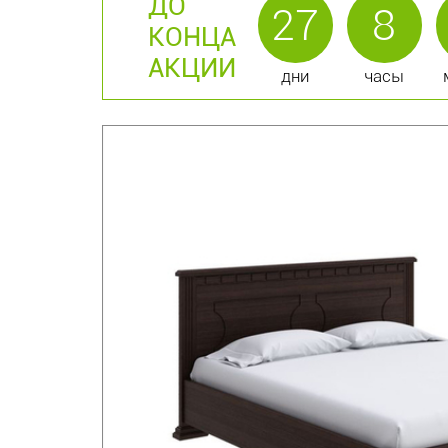
ДО
27
8
КОНЦА
АКЦИИ
дни
часы