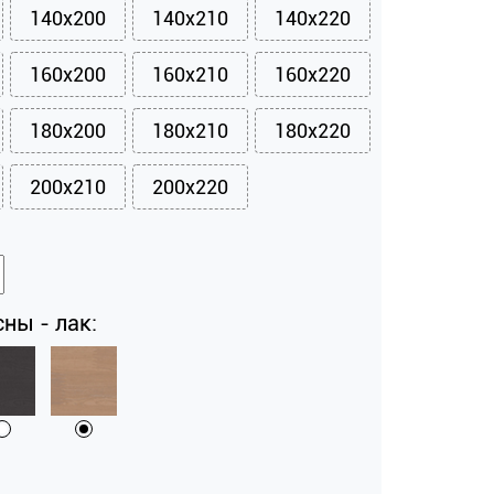
140x200
140x210
140x220
160x200
160x210
160x220
180x200
180x210
180x220
200x210
200x220
ны - лак: