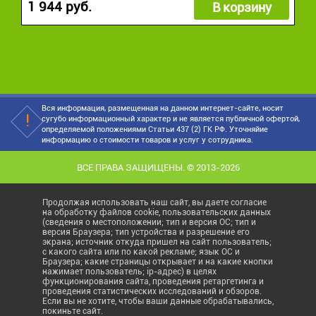
1 944 руб.
В корзину
Вся информация, размещенная на данном интернет-сайте, носит
сугубо информационный характер и не является публичной офертой,
определяемой положениями Статьи 437 (2) ГК РФ. Уточняйие
информацию о стоимости товаров и услуг у сотрудника.
ВСЕ ПРАВА ЗАЩИЩЕНЫ. © 2013-2026
Продолжая использовать наш сайт, вы даете согласие
на обработку файлов cookie, пользовательских данных
(сведения о местоположении; тип и версия ОС; тип и
версия Браузера; тип устройства и разрешение его
экрана; источник откуда пришел на сайт пользователь;
с какого сайта или по какой рекламе; язык ОС и
Браузера; какие страницы открывает и на какие кнопки
нажимает пользователь; ip-адрес) в целях
функционирования сайта, проведения ретаргетинга и
проведения статистических исследований и обзоров.
Если вы не хотите, чтобы ваши данные обрабатывались,
покиньте сайт.