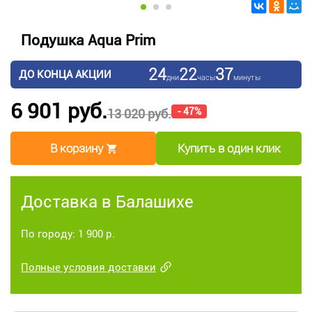
Подушка Aqua Prim
24
22
37
ДО КОНЦА АКЦИИ
дни
часы
минуты
6 901 руб.
- 47%
13 020 руб.
В корзину
Купить в один клик
Доставка в Балашихе
По городу: 1 900 р.
Полные условия доставки