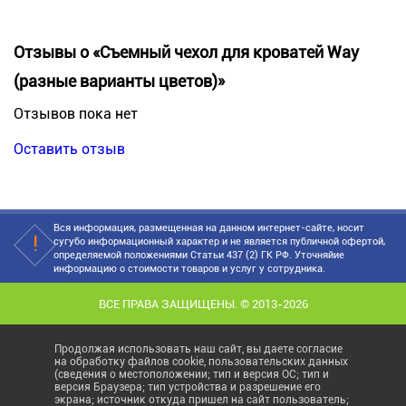
Отзывы о «Съемный чехол для кроватей Way
(разные варианты цветов)»
Отзывов пока нет
Оставить отзыв
Вся информация, размещенная на данном интернет-сайте, носит
сугубо информационный характер и не является публичной офертой,
определяемой положениями Статьи 437 (2) ГК РФ. Уточняйие
информацию о стоимости товаров и услуг у сотрудника.
ВСЕ ПРАВА ЗАЩИЩЕНЫ. © 2013-2026
Продолжая использовать наш сайт, вы даете согласие
на обработку файлов cookie, пользовательских данных
(сведения о местоположении; тип и версия ОС; тип и
версия Браузера; тип устройства и разрешение его
экрана; источник откуда пришел на сайт пользователь;