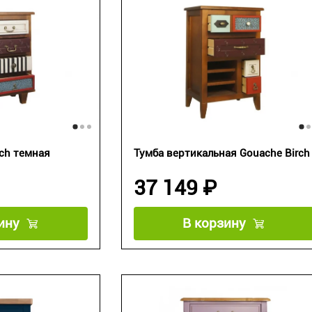
rch темная
Тумба вертикальная Gouache Birch
37 149 ₽
ину
В корзину