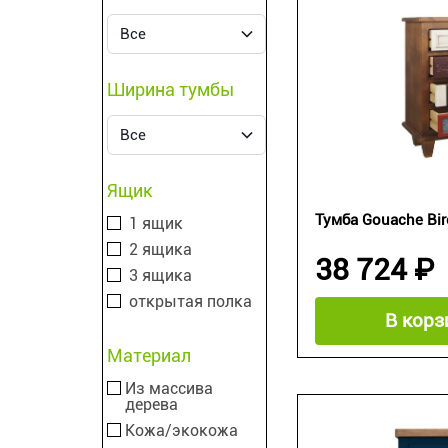
Ширина тумбы
Ящик
Тумба Gouache Bi
1 ящик
2 ящика
38 724 ₽
3 ящика
открытая полка
В корз
Материал
Из массива
дерева
Кожа/экокожа