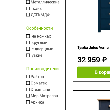
Металлические
Ткань
ДСП/МДФ
Особенности
на ножках
круглый
Тумба Jules Verne
с дверцами
узкие
32 959 ₽
Производители
В корз
Райтон
Орматек
DreamLine
Мир Матрасов
Арника