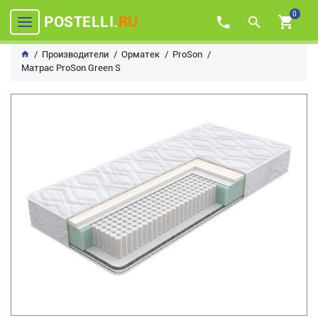
0
POSTELLI.
RU
Производители
Орматек
ProSon
Матрас ProSon Green S